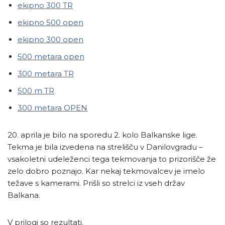
ekipno 300 TR
ekipno 500 open
ekipno 300 open
500 metara open
300 metara TR
500 m TR
300 metara OPEN
20. aprila je bilo na sporedu 2. kolo Balkanske lige.
Tekma je bila izvedena na strelišču v Danilovgradu –
vsakoletni udeleženci tega tekmovanja to prizorišče že
zelo dobro poznajo. Kar nekaj tekmovalcev je imelo
težave s kamerami. Prišli so strelci iz vseh držav
Balkana.
V prilogi so rezultati.