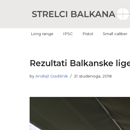
Skip
to
content
Long range
IPSC
Pistol
Small caliber
Rezultati Balkanske lig
by
Andraž Gradišnik
21 studenoga, 2018